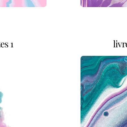
tes 1
livr